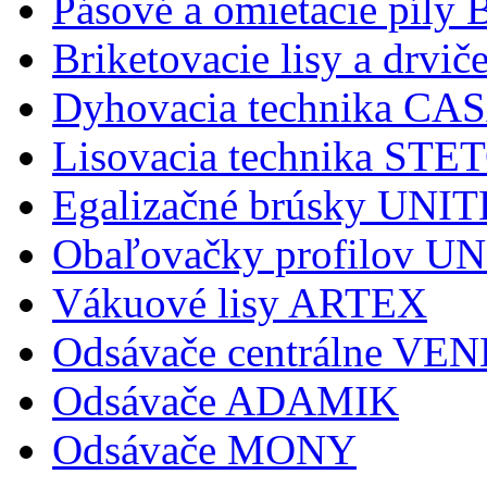
Pásové a omietacie pí
Briketovacie lisy a dr
Dyhovacia technika C
Lisovacia technika STE
Egalizačné brúsky UNI
Obaľovačky profilov 
Vákuové lisy ARTEX
Odsávače centrálne V
Odsávače ADAMIK
Odsávače MONY