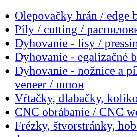
Olepovačky hrán / edge
Píly / cutting / распилов
Dyhovanie - lisy / press
Dyhovanie - egalizačné 
Dyhovanie - nožnice a pí
veneer / шпон
Vŕtačky, dlabačky, koliko
CNC obrábanie / CNC w
Frézky, štvorstránky, ho