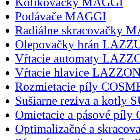
Kolikovačky MAGGI
Podávače MAGGI
Radiálne skracovačky 
Olepovačky hrán LAZZ
Vŕtacie automaty LAZ
Vŕtacie hlavice LAZZ
Rozmietacie píly COSM
Sušiarne reziva a kotly
Omietacie a pásové pí
Optimalizačné a skraco